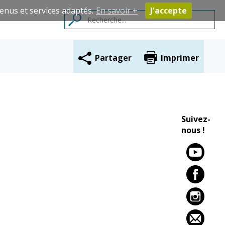
enus et services adaptés.
En savoir +
J'accepte
Partager
Imprimer
Contacts
Suivez-
nous !
Cadre de vie
Vie citoyenne
Environnement
Assises de la
citoyenneté