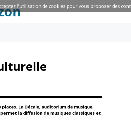
zon
cceptez l'utilisation de cookies pour vous proposer des cont
Espace Famille
Réavie
lturelle
Santé et
Culture et
solidarité
Sport
 places. La Décale, auditorium de musique,
i permet la diffusion de musiques classiques et
CCAS
Culture