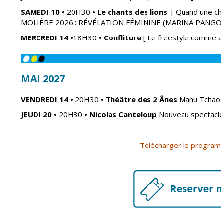
SAMEDI 10
•
20H30
• Le chants des lions
[ Quand une ch
MOLIÈRE 2026 : RÉVÉLATION FÉMININE (MARINA PANGO
MERCREDI 14
•
18H30
•
Confliture
[ Le freestyle comme a
MAI 2027
VENDREDI 14
•
20H30
•
Théâtre des 2 Ânes
Manu Tcha
JEUDI 20
•
20H30
•
Nicolas Canteloup
Nouveau spectac
Télécharger le progra