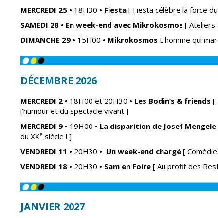
MERCREDI 25 •
18H30
•
Fiesta
[ Fiesta célèbre la force du 
SAMEDI 28 • En week-end avec Mikrokosmos
[ Ateliers 
DIMANCHE 29
•
15H00
• Mikrokosmos
L'homme qui marc
DÉCEMBRE 2026
MERCREDI 2
•
18H00 et
20H30
• Les Bodin’s & friends
[
l’humour et du spectacle vivant ]
MERCREDI 9
•
19H00
•
La disparition de Josef Mengele
e
du XX
siècle ! ]
VENDREDI 11
•
20H30
•
Un week-end chargé
[ Comédie 
VENDREDI 18
•
20H30
•
Sam en Foire
[ Au profit des Res
JANVIER 2027