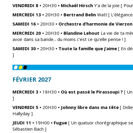
VENDREDI 8 •
20H30
•
Michaël Hirsch
Y’a de la joie
[ Pour
MERCREDI 13
•
20H30
•
Bertrand Belin
Watt
[ L’éléganc
SAMEDI 16
•
20H30
• Orchestre d
’harmonie de Vierzo
MERCREDI 20
•
20H30
•
Blandine Lehout
La vie de ta m
avoir dans sa bande... du moins c’est ce qu’elle pense ! ]
SAMEDI 30
•
20H30
•
Toute la famille que j’aime
[ En dé
]
FÉVRIER 2027
MERCREDI 3
•
18H30
•
Où est passé le Pirassoupi ?
[ Un
]
VENDREDI 5
•
20H30
•
Johnny libre dans ma tête
[ Didi
Hallyday ]
JEUDI 11
•
19H00
• Fugue
[ Un quatuor chorégraphique se
Sébastien Bach ]