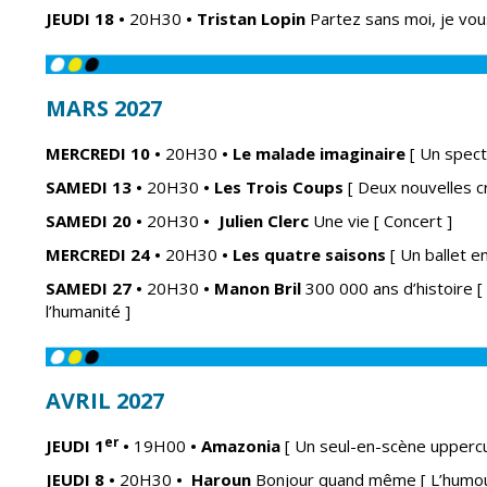
JEUDI 18
•
20H30
• Tristan
Lopin
Partez sans moi, je vou
MARS 2027
MERCREDI 10
•
20H30
•
Le malade imaginaire
[ Un spect
SAMEDI 13
•
20H30
•
Les Trois Coups
[ Deux nouvelles c
SAMEDI 20
•
20H30
• Julien
Clerc
U
ne vie [ Concert ]
MERCREDI 24
•
20H30
•
Les quatre saisons
[ Un ballet e
SAMEDI 27
•
20H30
•
Manon Bril
300 000 ans d’histoire
[
l’humanité ]
AVRIL 2027
er
JEUDI 1
•
19H00
•
Amazonia
[ Un seul-en-scène uppercut
JEUDI 8
•
20H30
•
Haroun
Bonjour quand même
[ L’humo