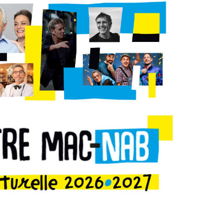
n
Équipements
sportifs
Associations
Annuaire des
associations
Démarches des
associations