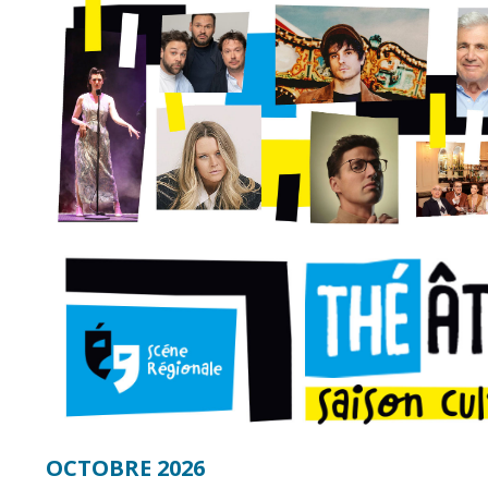
Point informatio
Fil de l'info
jeunesse
Restauration
municipale
OCTOBRE 2026