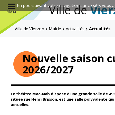
r
Ville de
Vier
En poursuivant votre navigation sur ce site, vous a
Menu
Ville de Vierzon
Mairie
Actualités
Actualités
Annuaire des associations
Nouvelle saison cu
2026/2027
Mairie
Enfance et
éducation
Le théâtre Mac-Nab dispose d’une grande salle de 498
située rue Henri Brisson, est une salle polyvalente qu
actuelles.
Élus
Guichet unique