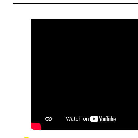
Conseil Municipal
Petite enfance
Relais petite
Services de la Ville
enfance
Marchés publics
Multi-accueil
Cimetières
Scolarité
Titres d'identité
Établissements
scolaires
État civil
Accueil avant et
après classe
Élections
Réussite
Jumelages
éducative et
inclusion
Publication des
actes
Inscriptions
administratifs
scolaires 2026-202
Journal municipal
Enfance jeunesse
Actualités
Centres de loisirs
Espace jeunes
Agenda