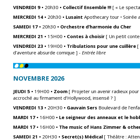
VENDREDI 9
•
20h30
•
Collectif Ensemble !!!
[ « Le specta
MERCREDI 14
•
20h30
•
Lusaint
Apothecary tour •
Soirée 
SAMEDI 17
•
20h30
•
Orchestre d’harmonie du Cher
MERCREDI 21
•
15H00
•
Contes à choisir
[ Un petit conte
VENDREDI 23
•
19H00
•
Tribulations pour une cuillère
[
d’aventure absurde comique ] -
Entrée libre
NOVEMBRE 2026
JEUDI 5
•
19H00
• Zoom
[ Projeter un avenir radieux pour
accroché au firmament d’Hollywood, insensé ? ]
VENDREDI 13
•
20H30
•
Gauvain Sers
Boulevard de l’enf
MARDI 17
•
16H00
•
Le seigneur des anneaux et le hob
MARDI 17
•
16H00
•
The music of Hans Zimmer & othe
SAMEDI 21
•
20H30
• Secret(s)
Médical
[ Théâtre : Atten