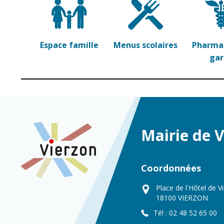
Point informatio
Fil de l'info
jeunesse
Restauration
municipale
Espace famille
Menus scolaires
Pharmac
ga
Mairie de 
Coordonnées
Place de l'Hôtel de Vi
18100 VIERZON
Tél : 02 48 52 65 00