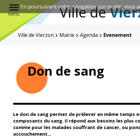
r
Ville de
Vier
En poursuivant votre navigation sur ce site, vous a
Menu
Ville de Vierzon
Mairie
Agenda
Evenement
Annuaire des associations
Don de sang
Mairie
Enfance et
éducation
Le don de sang permet de prélever en même temps et
composants du sang. Il répond aux besoins les plus cou
comme pour les malades souffrant de cancer, ou ponc
Élus
Guichet unique
accouchement...