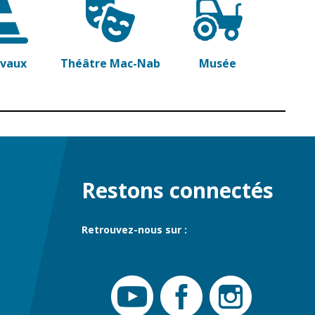
commerce
Réseau de chaleur
urbain
avaux
Théâtre Mac-Nab
Musée
Restons connectés
Retrouvez-nous sur :