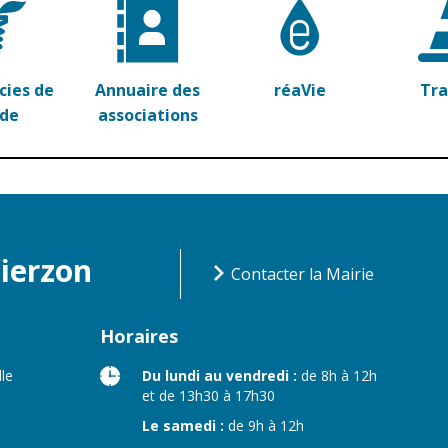
n
Équipements
sportifs
Associations
ies de
Annuaire des
réaVie
Tr
Annuaire des
rde
associations
associations
Démarches des
associations
Vierzon
Contacter la Mairie
Horaires
lle
Du lundi au vendredi :
de 8h à 12h
et de 13h30 à 17h30
Le samedi :
de 9h à 12h