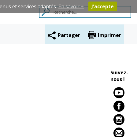
enus et services adaptés.
En savoir +
J'accepte
Partager
Imprimer
Contacts
Suivez-
nous !
Cadre de vie
Vie citoyenne
Environnement
Assises de la
citoyenneté