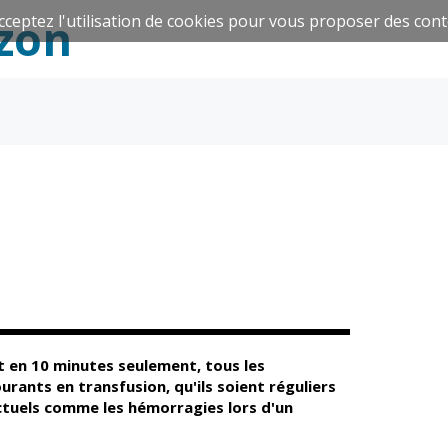
zon
cceptez l'utilisation de cookies pour vous proposer des cont
Espace Famille
Réavie
Santé et
Culture et
solidarité
Sport
 en 10 minutes seule
ment, tous les
rants en transfusion, qu'ils soient réguliers
tuels comme les hémorragies lors d'un
CCAS
Culture