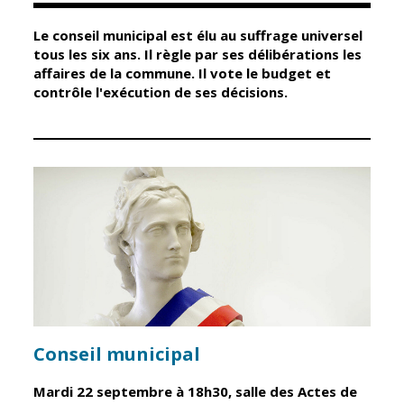
Le conseil municipal est élu au suffrage universel
Élus
Guichet unique
tous les six ans. Il règle par ses délibérations les
affaires de la commune. Il vote le budget et
Conseil
Petite enfance
contrôle l'exécution de ses décisions.
Municipal
Relais petite
enfance
Services de la
Ville
Multi-accueil
Marchés
publics
Scolarité
Établissements
Cimetières
scolaires
Titres
Accueil avant
d'identité
et après classe
État civil
Réussite
Élections
éducative et
Conseil municipal
inclusion
Jumelages
Mardi 22 septembre à 18h30, salle des Actes de