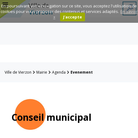
r
Ville de
En poursuivant votre navigation sur ce site, vous acceptez l'utilisation de
Menu
Vierzon
cookies pour vous proposer des contenus et services adaptés.
En savoir
+
J'accepte
Annuaire des
associations
Espace
Famille
Ville de Vierzon
Mairie
Agenda
Evenement
Réavie
Contacts
Conseil municipal
Mairie
Enfance et
éducation