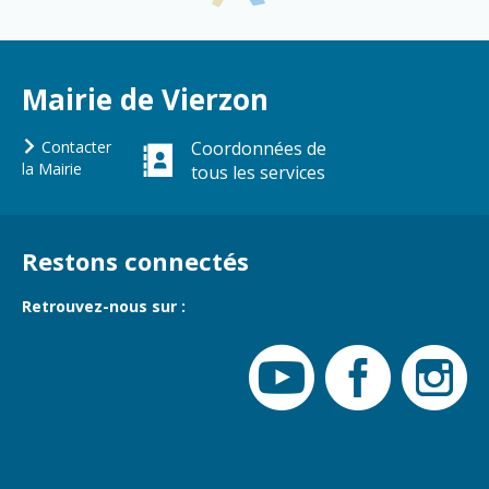
Vierzon
Pharmacies de
garde
Archives du
vendredi
Mairie de Vierzon
Sports
Contacter
Coordonnées de
Piscine Charles
la Mairie
tous les services
Moreira
Équipements
sportifs
Restons connectés
Associations
Retrouvez-nous sur :
Annuaire des
associations
Démarches
des
associations