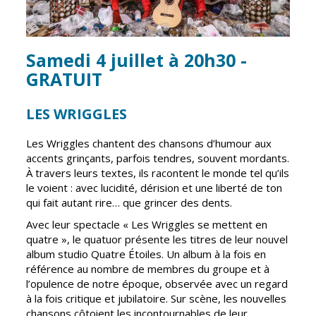
Inscriptions
Publication des
scolaires 2026-
actes
2027
administratifs
Samedi 4 juillet à 20h30 -
Enfance
Journal
jeunesse
municipal
GRATUIT
Centres de
Actualités
loisirs
LES WRIGGLES
Agenda
Espace jeunes
Les Wriggles chantent des chansons d’humour aux
Fil de l'info
Point
accents grinçants, parfois tendres, souvent mordants.
information
À travers leurs textes, ils racontent le monde tel qu’ils
jeunesse
le voient : avec lucidité, dérision et une liberté de ton
qui fait autant rire… que grincer des dents.
Restauration
Avec leur spectacle « Les Wriggles se mettent en
municipale
quatre », le quatuor présente les titres de leur nouvel
album studio Quatre Étoiles. Un album à la fois en
référence au nombre de membres du groupe et à
Santé et
Culture et
l’opulence de notre époque, observée avec un regard
solidarité
Sport
à la fois critique et jubilatoire. Sur scène, les nouvelles
chansons côtoient les incontournables de leur