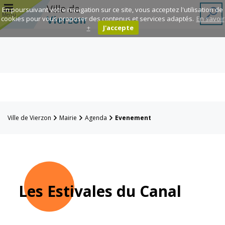
r
Ville de
En poursuivant votre navigation sur ce site, vous acceptez l'utilisation de
Menu
Vierzon
cookies pour vous proposer des contenus et services adaptés.
En savoir
+
J'accepte
Annuaire des
associations
Espace
Famille
Ville de Vierzon
Mairie
Agenda
Evenement
Réavie
Contacts
Les Estivales du Canal
Mairie
Enfance et
éducation