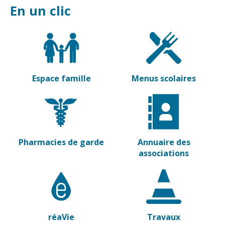
En un clic
Vierzon
Pharmacies de
garde
Archives du
vendredi
Sports
Piscine Charles
Espace famille
Menus scolaires
Moreira
Équipements
sportifs
Associations
Pharmacies de garde
Annuaire des
Annuaire des
associations
associations
Démarches
des
associations
réaVie
Travaux