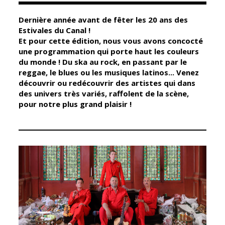
Dernière année avant de fêter les 20 ans des
Élus
Guichet unique
Estivales du Canal !
Et pour cette édition, nous vous avons concocté
Conseil
Petite enfance
une programmation qui porte haut les couleurs
Municipal
Relais petite
du monde ! Du ska au rock, en passant par le
enfance
reggae, le blues ou les musiques latinos... Venez
Services de la
découvrir ou redécouvrir des artistes qui dans
Ville
Multi-accueil
des univers très variés, raffolent de la scène,
Marchés
pour notre plus grand plaisir !
publics
Scolarité
Établissements
Cimetières
scolaires
Titres
Accueil avant
d'identité
et après classe
État civil
Réussite
Élections
éducative et
inclusion
Jumelages