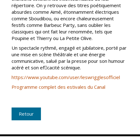
répertoire. On y retrouve des titres poétiquement
CCAS
Culture
absurdes comme Aimé, étonnamment électriques
comme Sboudibou, ou encore chaleureusement
Conseil
Espace
festifs comme Barbeuc Party, sans oublier les
d'administration
Maurice
classiques qui ont fait leur renommée, tels que
Rollinat
Accueil de jour
Poupine et Thierry ou La Petite Olive.
Théâtre Mac-
Un spectacle rythmé, engagé et jubilatoire, porté par
L'EHPAD
Nab / La
une mise en scène théâtrale et une énergie
Décale
Autonomie
communicative, salué par la presse pour son humour
seniors
acéré et son efcacité scénique.
Estivales
https://www.youtube.com/user/leswrigglesofficiel
Conservatoire
Santé
Programme complet des estivales du Canal
Ateliers arts
Centre de
plastiques
santé
Médiathèque
Contrat local
Retour
de santé
Musée
Établissements
Not'île
de soins
Découvrir