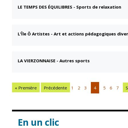
LE TEMPS DES ÉQUILIBRES
-
Sports de relaxation
L'Île Ô Artistes
-
Art et actions pédagogiques divers
LA VIERZONNAISE
-
Autres sports
« Première
Précédente
1
2
3
4
5
6
7
S
En un clic