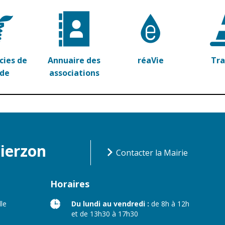
ies de
Annuaire des
réaVie
Tr
rde
associations
Vierzon
Contacter la Mairie
Horaires
lle
Du lundi au vendredi :
de 8h à 12h
et de 13h30 à 17h30