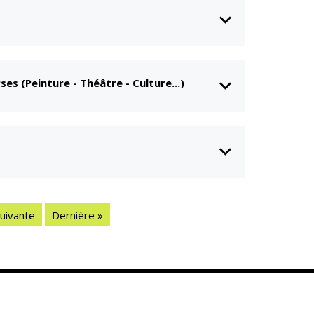
es (Peinture - Théâtre - Culture...)
uivante
Dernière »