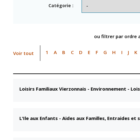
Point informatio
Fil de l'info
Catégorie :
jeunesse
Restauration
municipale
ou filtrer par ordre
1
A
B
C
D
E
F
G
H
I
J
K
Voir tout
Loisirs Familiaux Vierzonnais
-
Environnement - Lois
L'Ile aux Enfants
-
Aides aux Familles, Entraides et s