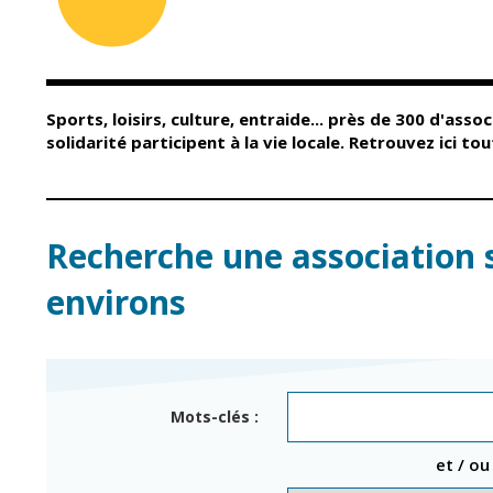
Conseil Municipal
Petite enfance
Relais petite
Services de la Ville
enfance
Marchés publics
Multi-accueil
Sports, loisirs, culture, entraide... près de 300 d'assoc
Cimetières
Scolarité
solidarité participent à la vie locale. Retrouvez ici t
Titres d'identité
Établissements
scolaires
État civil
Accueil avant et
après classe
Élections
Recherche une association 
Réussite
Jumelages
éducative et
environs
inclusion
Publication des
actes
Inscriptions
administratifs
scolaires 2026-202
Journal municipal
Enfance jeunesse
Mots-clés :
Actualités
Centres de loisirs
et / ou
Espace jeunes
Agenda