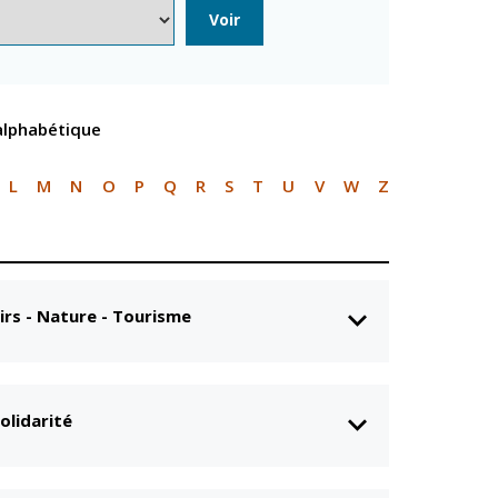
n
Équipements
Voir
sportifs
Associations
Annuaire des
 alphabétique
associations
Démarches des
associations
L
M
N
O
P
Q
R
S
T
U
V
W
Z
irs - Nature - Tourisme
olidarité