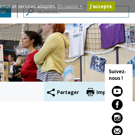
enus et services adaptés.
En savoir +
J'accepte
Voir
Contacts
Suivez-
nous !
Partager
Imprimer
Cadre de vie
Vie citoyenne
Environnement
Assises de la
citoyenneté