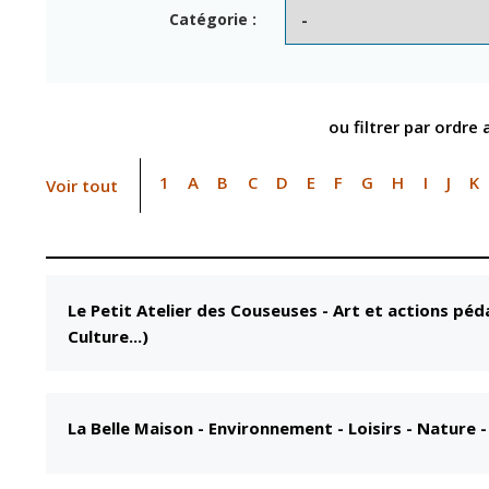
Point informatio
Fil de l'info
Catégorie :
jeunesse
Restauration
municipale
ou filtrer par ordre
1
A
B
C
D
E
F
G
H
I
J
K
Voir tout
Le Petit Atelier des Couseuses
-
Art et actions péd
Culture...)
La Belle Maison
-
Environnement - Loisirs - Nature 