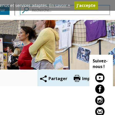
enus et services adaptés.
En savoir +
J'accepte
Voir
Contacts
Suivez-
nous !
Partager
Imprimer
Cadre de vie
Vie citoyenne
Environnement
Assises de la
citoyenneté