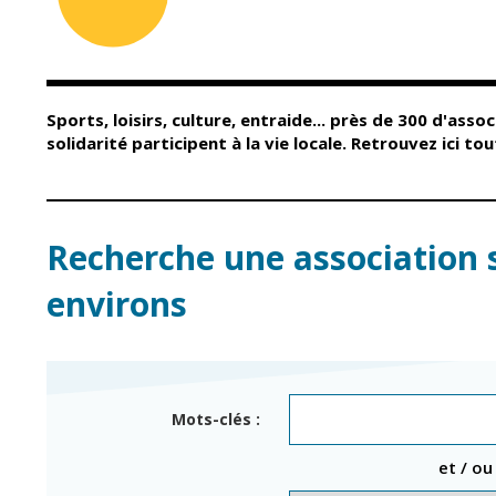
Conseil Municipal
Petite enfance
Relais petite
Services de la Ville
enfance
Marchés publics
Multi-accueil
Sports, loisirs, culture, entraide... près de 300 d'assoc
Cimetières
Scolarité
solidarité participent à la vie locale. Retrouvez ici t
Titres d'identité
Établissements
scolaires
État civil
Accueil avant et
après classe
Élections
Recherche une association 
Réussite
Jumelages
éducative et
environs
inclusion
Publication des
actes
Inscriptions
administratifs
scolaires 2026-202
Journal municipal
Enfance jeunesse
Mots-clés :
Actualités
Centres de loisirs
et / ou
Espace jeunes
Agenda