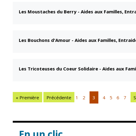
Les Moustaches du Berry
-
Aides aux Familles, Entr
Les Bouchons d'Amour
-
Aides aux Familles, Entraid
Les Tricoteuses du Coeur Solidaire
-
Aides aux Famil
« Première
Précédente
1
2
3
4
5
6
7
S
En un clic