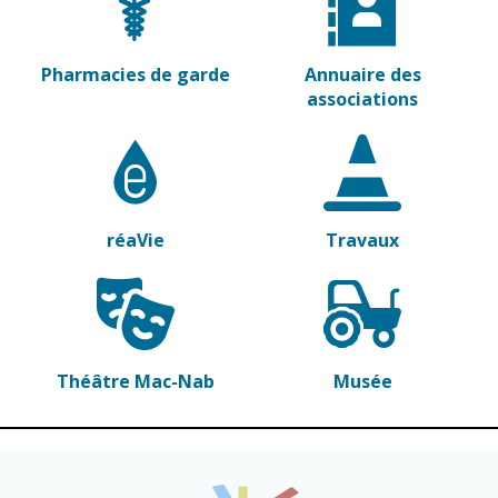
Vierzon
Pharmacies de
garde
Archives du
vendredi
Pharmacies de garde
Annuaire des
associations
Sports
Piscine Charles
Moreira
Équipements
réaVie
Travaux
sportifs
Associations
Annuaire des
associations
Théâtre Mac-Nab
Musée
Démarches
des
associations