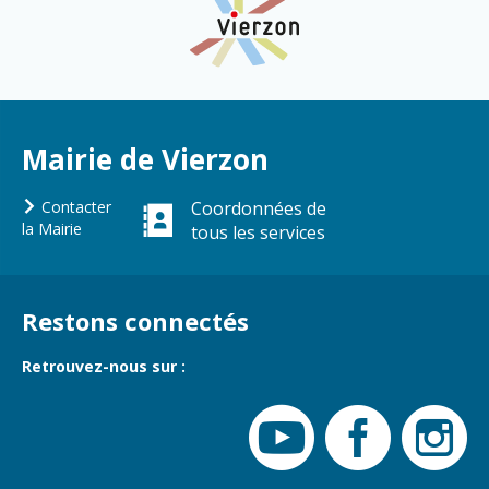
Cadre de vie
Vie citoyenne
Environnement
Assises de la
citoyenneté
Mairie de Vierzon
Propreté et
déchets
Conseils de
quartiers
Contacter
Coordonnées de
Espaces verts
la Mairie
tous les services
Conseil
Réglementation
municipal
d'enfants
Transports
Restons connectés
Conseil citoyen
Tranquillité
publique
Retrouvez-nous sur :
Renouvellement
urbain