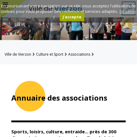
r
En poursuivant votre navigation sur ce site, vous acceptez l'utilisation de
Ville de
Vierzon
Menu
cookies pour vous proposer des contenus et services adaptés.
En savoir
+
J'accepte
Annuaire des
associations
Espace
Ville de Vierzon
Culture et Sport
Associations
Famille
Annuaire des associations
Réavie
Contacts
Annuaire des associations
Mairie
Enfance et
éducation
Sports, loisirs, culture, entraide... près de 300