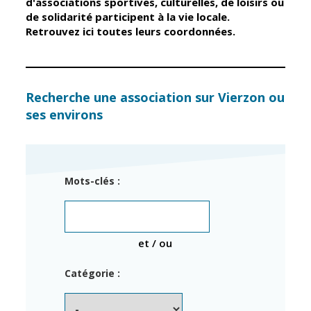
d'associations sportives, culturelles, de loisirs ou
de solidarité participent à la vie locale.
Retrouvez ici toutes leurs coordonnées.
Élus
Guichet unique
Conseil
Petite enfance
Municipal
Relais petite
enfance
Services de la
Recherche une association sur Vierzon ou
Ville
ses environs
Multi-accueil
Marchés
publics
Scolarité
Établissements
Cimetières
Mots-clés :
scolaires
Titres
Accueil avant
d'identité
et après classe
État civil
et / ou
Réussite
Élections
éducative et
Catégorie :
inclusion
Jumelages