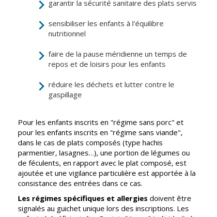
garantir la sécurité sanitaire des plats servis
CCAS
Culture
sensibiliser les enfants à l'équilibre
Conseil
Espace
nutritionnel
d'administration
Maurice
Rollinat
faire de la pause méridienne un temps de
Accueil de jour
repos et de loisirs pour les enfants
Théâtre Mac-
L'EHPAD
Nab / La
réduire les déchets et lutter contre le
Décale
Autonomie
gaspillage
seniors
Estivales
Pour les enfants inscrits en "régime sans porc" et
Conservatoire
Santé
pour les enfants inscrits en "régime sans viande",
Ateliers arts
Centre de
dans le cas de plats composés (type hachis
plastiques
santé
parmentier, lasagnes…), une portion de légumes ou
de féculents, en rapport avec le plat composé, est
Médiathèque
Contrat local
ajoutée et une vigilance particulière est apportée à la
de santé
Musée
consistance des entrées dans ce cas.
Établissements
Les régimes spécifiques et allergies
doivent être
Not'île
de soins
signalés au guichet unique lors des inscriptions. Les
Découvrir