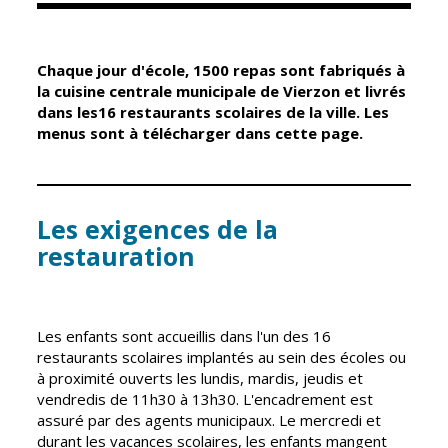
Élus
Guichet unique
Chaque jour d'école, 1500 repas sont fabriqués à
Conseil
Petite enfance
la cuisine centrale municipale de Vierzon et livrés
Municipal
dans les16 restaurants scolaires de la ville. Les
Relais petite
menus sont à télécharger dans cette page.
enfance
Services de la
Ville
Multi-accueil
Marchés
publics
Les exigences de la
Scolarité
restauration
Établissements
Cimetières
scolaires
Titres
Accueil avant
d'identité
et après classe
Les enfants sont accueillis dans l'un des 16
État civil
restaurants scolaires implantés au sein des écoles ou
Réussite
à proximité ouverts les lundis, mardis, jeudis et
Élections
éducative et
vendredis de 11h30 à 13h30. L'encadrement est
inclusion
Jumelages
assuré par des agents municipaux. Le mercredi et
durant les vacances scolaires, les enfants mangent