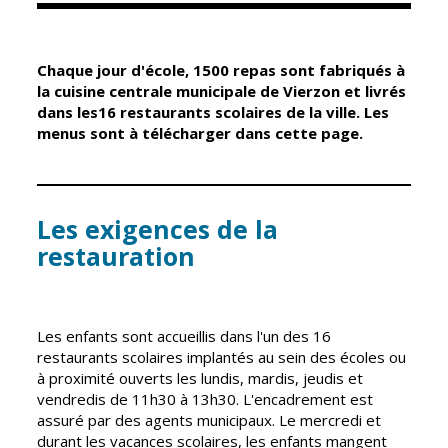
Élus
Guichet unique
Chaque jour d'école, 1500 repas sont fabriqués à
Conseil
Petite enfance
la cuisine centrale municipale de Vierzon et livrés
Municipal
dans les16 restaurants scolaires de la ville. Les
Relais petite
menus sont à télécharger dans cette page.
enfance
Services de la
Ville
Multi-accueil
Marchés
publics
Les exigences de la
Scolarité
restauration
Établissements
Cimetières
scolaires
Titres
Accueil avant
d'identité
et après classe
Les enfants sont accueillis dans l'un des 16
État civil
restaurants scolaires implantés au sein des écoles ou
Réussite
à proximité ouverts les lundis, mardis, jeudis et
Élections
éducative et
vendredis de 11h30 à 13h30. L'encadrement est
inclusion
Jumelages
assuré par des agents municipaux. Le mercredi et
durant les vacances scolaires, les enfants mangent