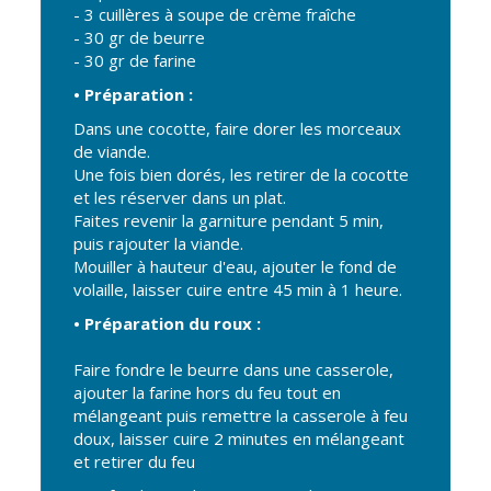
Gare de Vierzon
- 3 cuillères à soupe de crème fraîche
- 30 gr de beurre
Travaux
- 30 gr de farine
Refuge canin
• Préparation :
Marchés
Dans une cocotte, faire dorer les morceaux
de viande.
Urbanisme et
Une fois bien dorés, les retirer de la cocotte
logement
et les réserver dans un plat.
Faites revenir la garniture pendant 5 min,
Économie et
puis rajouter la viande.
commerce
Mouiller à hauteur d'eau, ajouter le fond de
Réseau de
volaille, laisser cuire entre 45 min à 1 heure.
chaleur urbain
• Préparation du roux :
Faire fondre le beurre dans une casserole,
ajouter la farine hors du feu tout en
mélangeant puis remettre la casserole à feu
doux, laisser cuire 2 minutes en mélangeant
et retirer du feu