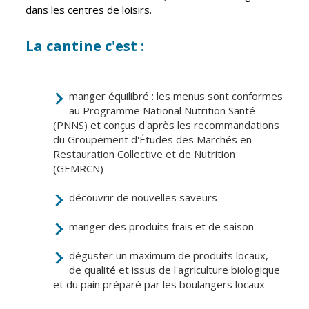
Inscriptions
Publication des
dans les centres de loisirs.
scolaires 2026-
actes
2027
administratifs
La cantine c'est :
Enfance
Journal
jeunesse
municipal
Centres de
Actualités
manger équilibré : les menus sont conformes
loisirs
au Programme National Nutrition Santé
Agenda
(PNNS) et conçus d'après les recommandations
Espace jeunes
du Groupement d'Études des Marchés en
Fil de l'info
Point
Restauration Collective et de Nutrition
information
(GEMRCN)
jeunesse
découvrir de nouvelles saveurs
Restauration
manger des produits frais et de saison
municipale
déguster un maximum de produits locaux,
Santé et
Culture et
de qualité et issus de l'agriculture biologique
solidarité
Sport
et du pain préparé par les boulangers locaux