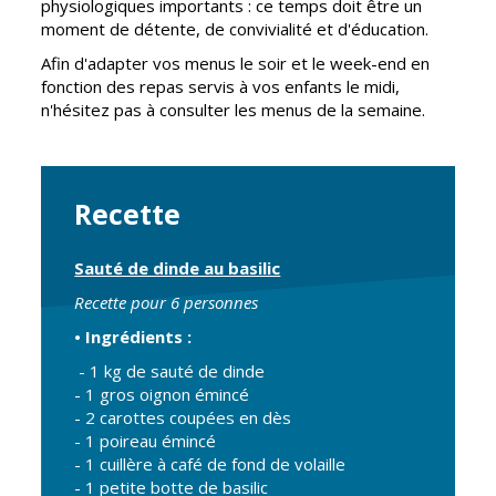
physiologiques importants : ce temps doit être un
Cadre de vie
Vie citoyenne
moment de détente, de convivialité et d'éducation.
Afin d'adapter vos menus le soir et le week-end en
fonction des repas servis à vos enfants le midi,
n'hésitez pas à consulter les menus de la semaine.
Environnement
Assises de la
citoyenneté
Propreté et
déchets
Conseils de
Recette
quartiers
Espaces verts
Conseil
Réglementation
Sauté de dinde au basilic
municipal
d'enfants
Recette pour 6 personnes
Transports
• Ingrédients :
Conseil citoyen
Tranquillité
- 1 kg de sauté de dinde
publique
- 1 gros oignon émincé
- 2 carottes coupées en dès
- 1 poireau émincé
Renouvellement
- 1 cuillère à café de fond de volaille
urbain
- 1 petite botte de basilic