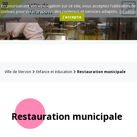
r
Ville de
En poursuivant votre navigation sur ce site, vous acceptez l'utilisation de
Menu
Vierzon
cookies pour vous proposer des contenus et services adaptés.
En savoir
+
J'accepte
Annuaire des
associations
Espace
Famille
Ville de Vierzon
Enfance et éducation
Restauration municipale
Réavie
Contacts
Restauration municipale
Mairie
Enfance et
éducation