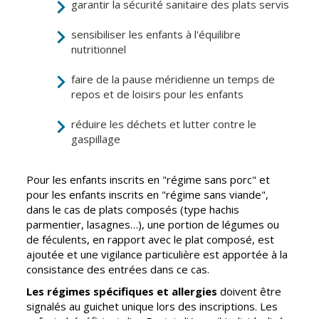
garantir la sécurité sanitaire des plats servis
CCAS
Culture
sensibiliser les enfants à l'équilibre
Conseil
Espace
nutritionnel
d'administration
Maurice
Rollinat
faire de la pause méridienne un temps de
Accueil de jour
repos et de loisirs pour les enfants
Théâtre Mac-
L'EHPAD
Nab / La
réduire les déchets et lutter contre le
Décale
Autonomie
gaspillage
seniors
Estivales
Pour les enfants inscrits en "régime sans porc" et
Conservatoire
Santé
pour les enfants inscrits en "régime sans viande",
Ateliers arts
Centre de
dans le cas de plats composés (type hachis
plastiques
santé
parmentier, lasagnes…), une portion de légumes ou
de féculents, en rapport avec le plat composé, est
Médiathèque
Contrat local
ajoutée et une vigilance particulière est apportée à la
de santé
Musée
consistance des entrées dans ce cas.
Établissements
Les régimes spécifiques et allergies
doivent être
Not'île
de soins
signalés au guichet unique lors des inscriptions. Les
Découvrir