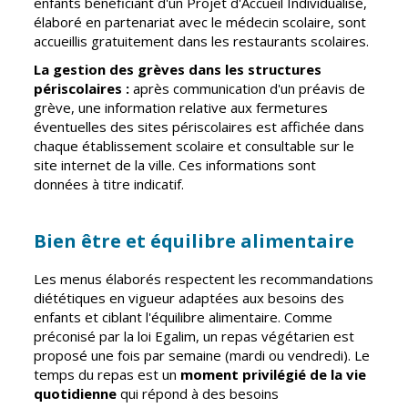
enfants bénéficiant d'un Projet d'Accueil Individualisé,
Vierzon
Pharmacies de
élaboré en partenariat avec le médecin scolaire, sont
garde
accueillis gratuitement dans les restaurants scolaires.
Archives du
vendredi
La gestion des grèves dans les structures
périscolaires :
après communication d'un préavis de
grève, une information relative aux fermetures
Sports
éventuelles des sites périscolaires est affichée dans
Piscine Charles
chaque établissement scolaire et consultable sur le
Moreira
site internet de la ville. Ces informations sont
données à titre indicatif.
Équipements
sportifs
Bien être et équilibre alimentaire
Associations
Annuaire des
Les menus élaborés respectent les recommandations
associations
diététiques en vigueur adaptées aux besoins des
enfants et ciblant l'équilibre alimentaire. Comme
Démarches
préconisé par la loi Egalim, un repas végétarien est
des
proposé une fois par semaine (mardi ou vendredi). Le
associations
temps du repas est un
moment privilégié de la vie
quotidienne
qui répond à des besoins